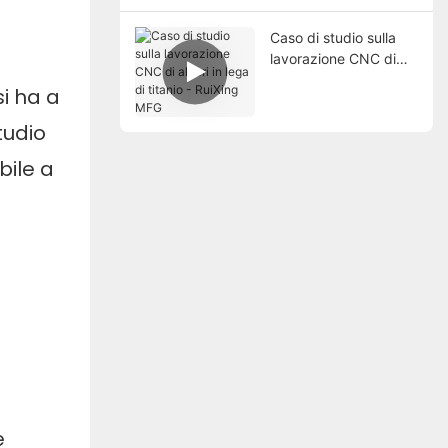
Caso di studio sulla
lavorazione CNC di
alberi in lega di titanio
si ha a
- RuiXing MFG
tudio
bile a
e