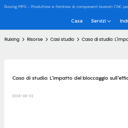
Ruixing MFG - Produttore e fornitore di componenti lavorati CNC pe
Casa
Servizi
Ind
Ruixing
Risorse
Casi studio
Caso di studio: L'imp
Caso di studio: L'impatto del bloccaggio sull'ef
2024-08-02