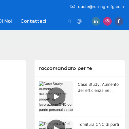
quote@ruixing-mfg.com
Di Noi
Contattaci
raccomandato per te
Case Study: Aumento
dell'efficienza nei
progetti di lavorazione
CNC con punte
personalizzate
Tornitura CNC di parti