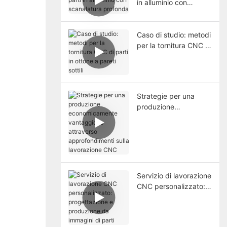
in alluminio con
scanalatura profonda
Caso di studio: metodi
per la tornitura CNC di
parti in ottone a pareti
sottili
Strategie per una
produzione
economicamente
vantaggiosa
attraverso
approfondimenti sulla
lavorazione CNC
Servizio di lavorazione
CNC personalizzato:
progettazione e
produzione da
immagini di parti