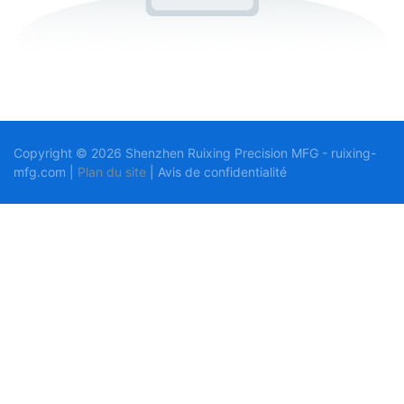
Copyright © 2026 Shenzhen Ruixing Precision MFG - ruixing-
mfg.com |
Plan du site
|
Avis
de confidentialité