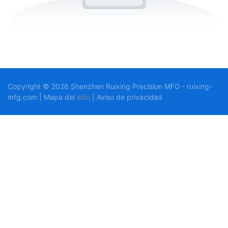
Copyright © 2026 Shenzhen Ruixing Precision MFG - ruixing-
mfg.com | Mapa del
sitio
|
Aviso
de privacidad