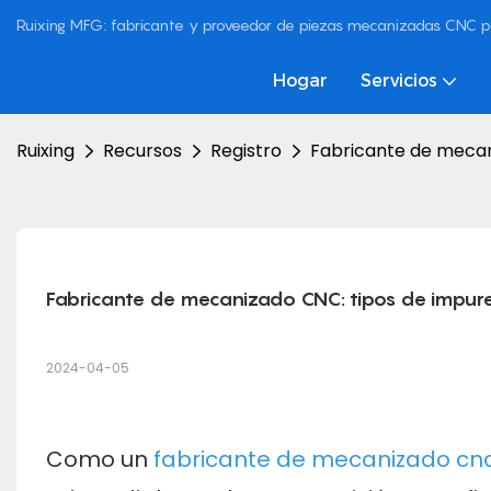
Ruixing MFG: fabricante y proveedor de piezas mecanizadas CNC p
Hogar
Servicios
Ruixing
Recursos
Registro
Fabricante de mecan
Fabricante de mecanizado CNC: tipos de impur
2024-04-05
Como un
fabricante de mecanizado cn