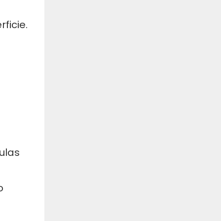
ficie.
ulas
o