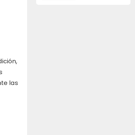
mecanizado CNC
ición,
s
te las