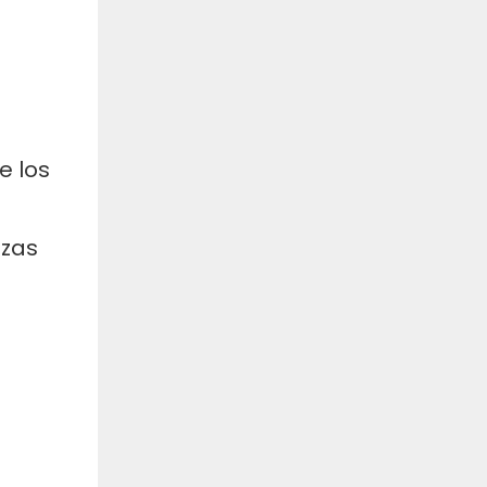
e los
ezas