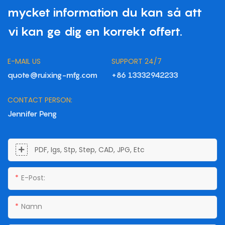
mycket information du kan så att
vi kan ge dig en korrekt offert.
E-MAIL US
SUPPORT 24/7
quote@ruixing-mfg.com
+86 13332942233
CONTACT PERSON:
Jennifer Peng
PDF, Igs, Stp, Step, CAD, JPG, Etc
E-Post:
Namn