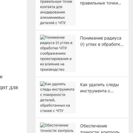
правильные точки
контакта для
анодирования
алюминиевых
деталей с ЧПУ
Понимание радиуса
(r) углах в обработке
ЧПУ: соображениях
проектирования и их
влияние на
производство
е
Как удалить следы
дит для
инструмента с
поверхности
деталей,
обработанных на
станке с ЧПУ
Обеспечение
точности: контроль