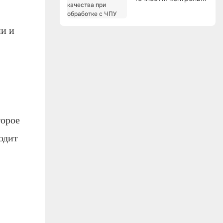
качества при
обработке с ЧПУ
ии и
торое
одит