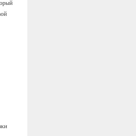
торый
вой
вки