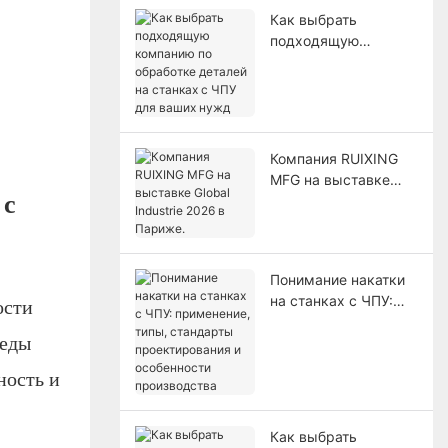
Как выбрать
подходящую
компанию по
обработке деталей
на станках с ЧПУ
для ваших нужд
Компания RUIXING
MFG на выставке
 с
Global Industrie 2026
в Париже.
Понимание накатки
на станках с ЧПУ:
ости
применение, типы,
леды
стандарты
проектирования и
ность и
особенности
производства
Как выбрать