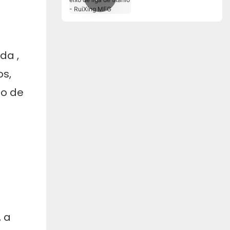
eixo de liga de titânio
- RuiXing MFG
ada
,
os,
so de
 a