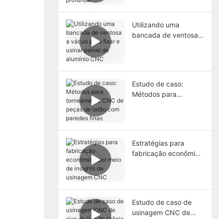
Utilizando uma
bancada de ventosa a
vácuo para fixar e
usinar painel de
alumínio CNC
Estudo de caso:
Métodos para
torneamento CNC de
peças de latão com
paredes finas
Estratégias para
fabricação econômica
por meio de insights
de usinagem CNC
Estudo de caso de
usinagem CNC de