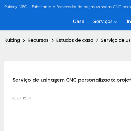
Ruixing MFG - Fabricante e fornecedor de peças usinadas CNC pers
Casa
Serviços
I
Ruixing
Recursos
Estudos de caso
Serviço de u
Serviço de usinagem CNC personalizado: proje
2023-12-13