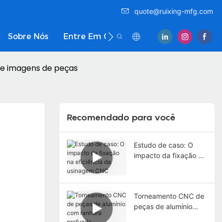
quote@ruixing-mfg.com
Sobre Nós
Entre Em Contato Conosco
 de imagens de peças
Recomendado para você
Estudo de caso: O
impacto da fixação na
eficiência da
usinagem CNC
Torneamento CNC de
peças de alumínio
com ranhura profunda