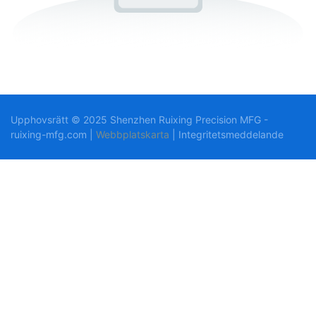
Upphovsrätt © 2025 Shenzhen Ruixing Precision MFG -
ruixing-mfg.com |
Webbplatskarta
|
Integritetsmeddelande