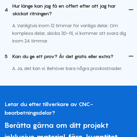
Hur länge kan jag få en offert efter att jag har
4
skickat ritningen?
A. Vanligtvis inom 12 timmar för vanliga delar. Om
komplexa delar, skicka 3D-fil, vi kommer att svara dig
inom 24 timmar.
5
Kan du ge ett prov? Är det gratis eller extra?
A. Ja, det kan vi. Behöver bara några provkostnader.
Letar du efter tillverkare av CNC-
bearbetningsdelar?
Berätta gärna om ditt projekt
inklusive material, färg, kvantitet