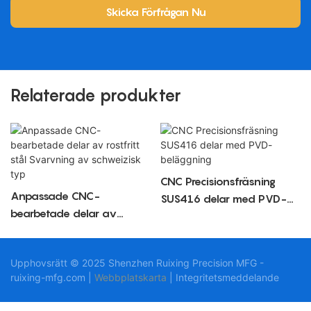
Skicka Förfrågan Nu
Relaterade produkter
CNC Precisionsfräsning
Anpassade CNC-
SUS416 delar med PVD-
bearbetade delar av
beläggning
rostfritt stål Svarvning av
schweizisk typ
Upphovsrätt © 2025 Shenzhen Ruixing Precision MFG -
ruixing-mfg.com |
Webbplatskarta
|
Integritetsmeddelande