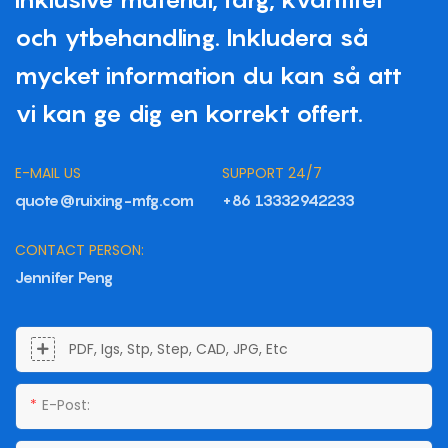
och ytbehandling. Inkludera så
mycket information du kan så att
vi kan ge dig en korrekt offert.
E-MAIL US
SUPPORT 24/7
quote@ruixing-mfg.com
+86 13332942233
CONTACT PERSON:
Jennifer Peng
PDF, Igs, Stp, Step, CAD, JPG, Etc
E-Post: