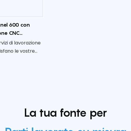
onel 600 con
one CNC
izzata con
rvizi di lavorazione
nto in bisolfuro
sfano le vostre
deno
specifiche,
parti
zate realizzate in
nel 600 di prima
La tua fonte per