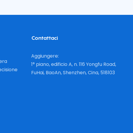
Contattaci
Aggiungere:
iera
1° piano, edificio A, n. 116 Yongfu Road,
ecisione
FuHai, BaoAn, Shenzhen, Cina, 518103