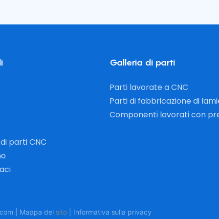
i
Galleria di parti
Parti lavorate a CNC
Parti di fabbricazione di lam
Componenti lavorati con pr
 di parti CNC
mo
aci
g.com | Mappa del
sito
|
Informativa
sulla privacy