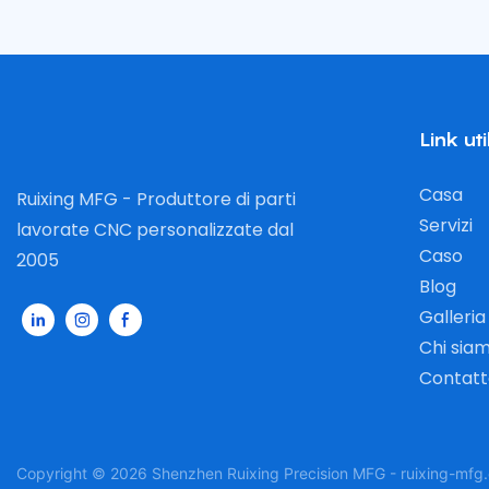
Link util
Casa
Ruixing MFG - Produttore di parti
Servizi
lavorate CNC personalizzate dal
Caso
2005
Blog
Galleria
Chi sia
Contatt
Copyright © 2026 Shenzhen Ruixing Precision MFG - ruixing-mf