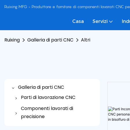
Ruixing MFG - Produttore e fornitore di componenti lavorati CNC pe
Casa
Servizi
Ind
Ruixing
Galleria di parti CNC
Altri
Galleria di parti CNC
Parti di lavorazione CNC
Parti in alluminio CNC
Componenti lavorati di
precisione
Parti in acciaio inossidabile
CNC
Parti automobilistiche