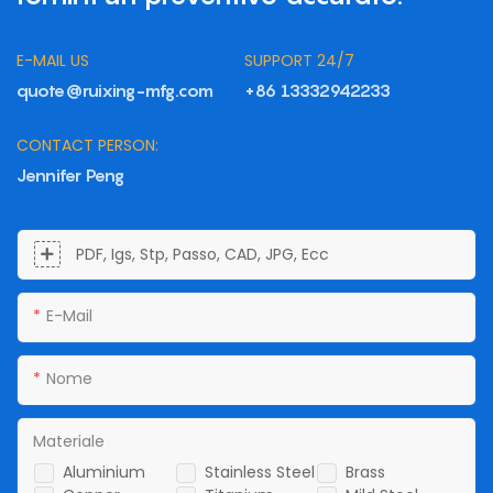
E-MAIL US
SUPPORT 24/7
quote@ruixing-mfg.com
+86 13332942233
CONTACT PERSON:
Jennifer Peng
PDF, Igs, Stp, Passo, CAD, JPG, Ecc
E-Mail
Nome
Materiale
Aluminium
Stainless Steel
Brass