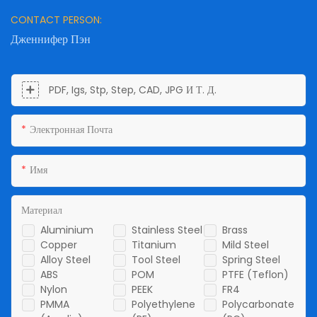
CONTACT PERSON:
Дженнифер Пэн
PDF, Igs, Stp, Step, CAD, JPG И Т. Д.
Электронная Почта
Имя
Материал
Aluminium
Stainless Steel
Brass
Copper
Titanium
Mild Steel
Alloy Steel
Tool Steel
Spring Steel
ABS
POM
PTFE (Teflon)
Nylon
PEEK
FR4
PMMA
Polyethylene
Polycarbonate