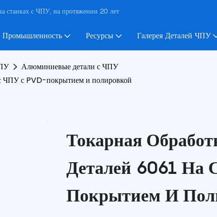
а станках с ЧПУ, на протяжении 20 лет
Промышленность
Ресурсы
Галерея Деталей ЧПУ
ЧПУ
Алюминиевые детали с ЧПУ
 с ЧПУ с PVD-покрытием и полировкой
Токарная Обрабо
Деталей 6061 На 
Покрытием И Пол