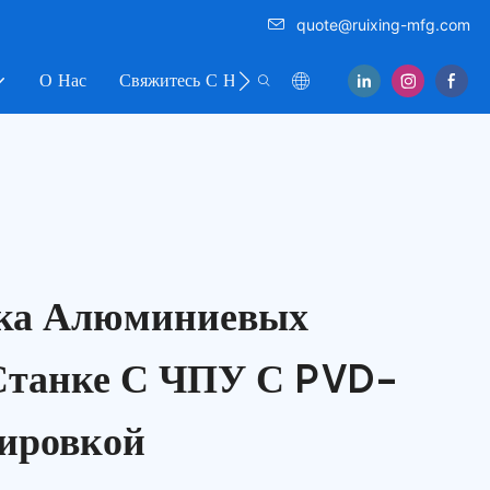
quote@ruixing-mfg.com
О Нас
Свяжитесь С Нами
тка Алюминиевых
Станке С ЧПУ С PVD-
ировкой