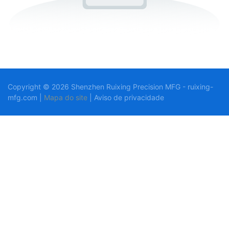
Copyright © 2026 Shenzhen Ruixing Precision MFG - ruixing-
mfg.com |
Mapa do site
|
Aviso
de privacidade